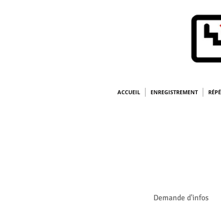
ACCUEIL
ENREGISTREMENT
RÉPÉ
RÉSERVATIONS
TÉLÉPHONE AU
Si vous n'avez pas 
vous pouvez le fair
Demande d'infos