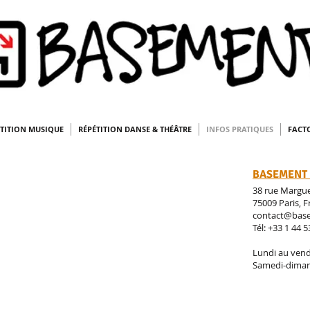
BASEMENT PRODUCTIO
TITION MUSIQUE
RÉPÉTITION DANSE & THÉÂTRE
INFOS PRATIQUES
FACT
BASEMENT
 ET INFOS UNIQUEMENT PAR
38 rue Margu
 0144530639
75009 Paris, 
contact@bas
la possibilité de nous contacter par téléphone,
Tél: +33 1 44 5
e par mail, ou avec la messagerie ci-dessous.
Lundi au vend
Samedi-diman