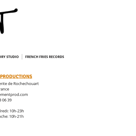
NS
ORY STUDIO
FRENCH FRIES RECORDS
 PRODUCTIONS
erite de Rochechouart
France
ementprod.com
3 06 39
redi: 10h-23h
che: 10h-21h